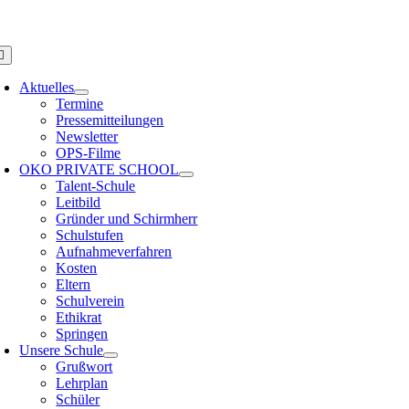
Zum
PS HAMBURG
Inhalt
springen
oggle
avigation
Aktuelles
Termine
Pressemitteilungen
Newsletter
OPS-Filme
OKO PRIVATE SCHOOL
Talent-Schule
Leitbild
Gründer und Schirmherr
Schulstufen
Aufnahmeverfahren
Kosten
Eltern
Schulverein
Ethikrat
Springen
Unsere Schule
Grußwort
Lehrplan
Schüler