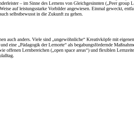
derleister – im Sinne des Lernens von Gleichgesinnten („Peer group L
r Weise auf leistungsstarke Vorbilder angewiesen. Einmal geweckt, entf
such selbstbewusst in die Zukunft zu gehen.
ernen auch anders. Viele sind „ungewöhnliche“ Kreativköpfe mit eigene
“ und eine „Pädagogik der Lernorte“ als begabungsfördernde Maßnah
 offenen Lernbereichen („open space areas“) und flexiblen Lernzeiten
lalltag.