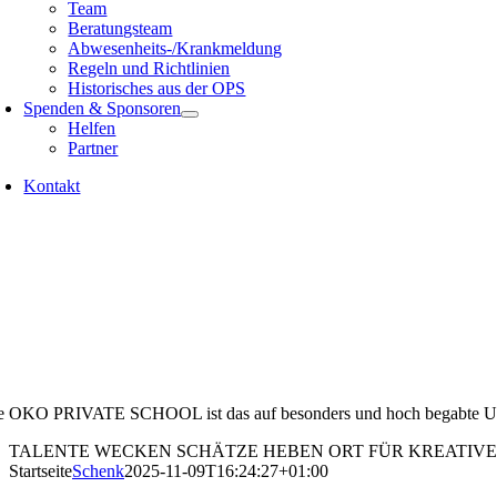
Team
Beratungsteam
Abwesenheits-/Krankmeldung
Regeln und Richtlinien
Historisches aus der OPS
Spenden & Sponsoren
Helfen
Partner
Kontakt
e OKO PRIVATE SCHOOL ist das auf besonders und hoch begabte Undera
TALENTE WECKEN
SCHÄTZE HEBEN
ORT FÜR KREATIVE
Startseite
Schenk
2025-11-09T16:24:27+01:00