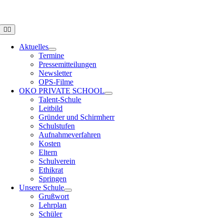
Zum
OPS HAMBURG
Inhalt
springen
Toggle
Navigation
Aktuelles
Termine
Pressemitteilungen
Newsletter
OPS-Filme
OKO PRIVATE SCHOOL
Talent-Schule
Leitbild
Gründer und Schirmherr
Schulstufen
Aufnahmeverfahren
Kosten
Eltern
Schulverein
Ethikrat
Springen
Unsere Schule
Grußwort
Lehrplan
Schüler