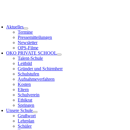
Zum
PS HAMBURG
Inhalt
springen
oggle
avigation
Aktuelles
Termine
Pressemitteilungen
Newsletter
OPS-Filme
OKO PRIVATE SCHOOL
Talent-Schule
Leitbild
Gründer und Schirmherr
Schulstufen
Aufnahmeverfahren
Kosten
Eltern
Schulverein
Ethikrat
Springen
Unsere Schule
Grußwort
Lehrplan
Schüler