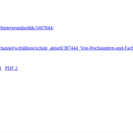
/hintergrundpolitik/1607844/
channel/wzbildung/schule_aktuell/387444_Von-Hochstaplern-und-Fach
1
PDF 2