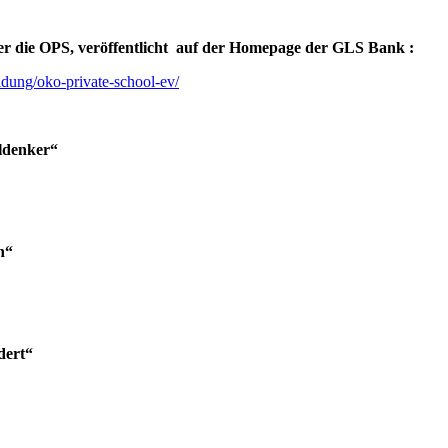
er die OPS, veröffentlicht auf der Homepage der GLS Bank :
ldung/oko-private-school-ev/
ldenker“
n“
dert“