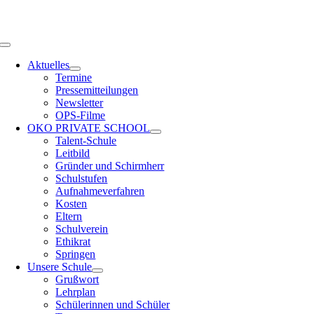
Zum
OPS HAMBURG
Inhalt
springen
Toggle
Navigation
Aktuelles
Termine
Pressemitteilungen
Newsletter
OPS-Filme
OKO PRIVATE SCHOOL
Talent-Schule
Leitbild
Gründer und Schirmherr
Schulstufen
Aufnahmeverfahren
Kosten
Eltern
Schulverein
Ethikrat
Springen
Unsere Schule
Grußwort
Lehrplan
Schülerinnen und Schüler