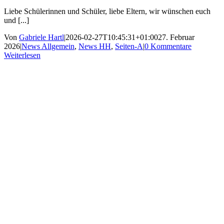
Liebe Schülerinnen und Schüler, liebe Eltern, wir wünschen euch
und [...]
Von
Gabriele Hartl
|
2026-02-27T10:45:31+01:00
27. Februar
2026
|
News Allgemein
,
News HH
,
Seiten-A
|
0 Kommentare
Weiterlesen