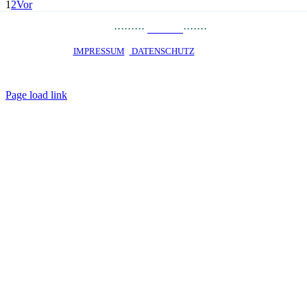
1
2
Vor
PRESSE
··
·
······
LINKS
·······
JOBS
STARTSEITE ·
IMPRESSUM
·
DATENSCHUTZ
· © 2020 · OKO PRIVATE
SCHOOL Talent-Schule Hamburg gGmbH · staatlich genehmigtes
Privatgymnasium · Alle Rechte vorbehalten
Page load link
Nach
oben