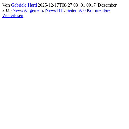
Von
Gabriele Hartl
|
2025-12-17T08:27:03+01:00
17. Dezember
2025
|
News Allgemein
,
News HH
,
Seiten-A
|
0 Kommentare
Weiterlesen