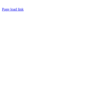
Privatgymnasium · Alle Rechte vorbehalten
Page load link
Nach
oben