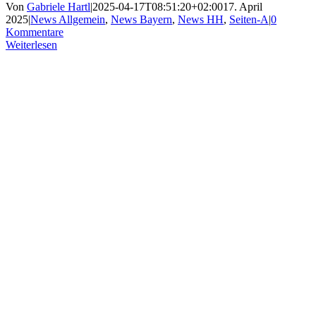
Von
Gabriele Hartl
|
2025-04-17T08:51:20+02:00
17. April
2025
|
News Allgemein
,
News Bayern
,
News HH
,
Seiten-A
|
0
Kommentare
Weiterlesen