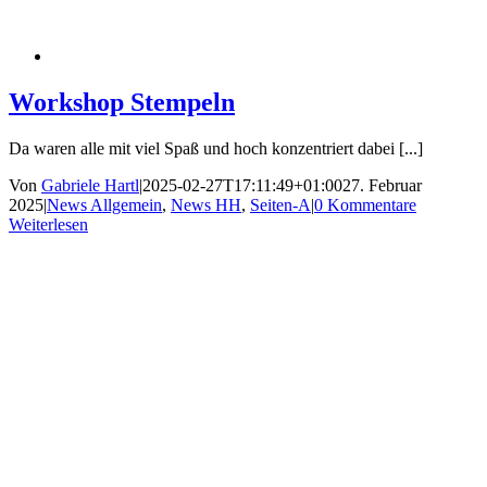
Workshop Stempeln
Da waren alle mit viel Spaß und hoch konzentriert dabei [...]
Von
Gabriele Hartl
|
2025-02-27T17:11:49+01:00
27. Februar
2025
|
News Allgemein
,
News HH
,
Seiten-A
|
0 Kommentare
Weiterlesen