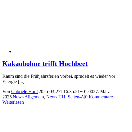
Kakaobohne trifft Hochbeet
Kaum sind die Frühjahrsferien vorbei, sprudelt es wieder vor
Energie [...]
Von
Gabriele Hartl
|
2025-03-27T16:35:21+01:00
27. März
2025
|
News Allgemein
,
News HH
,
Seiten-A
|
0 Kommentare
Weiterlesen