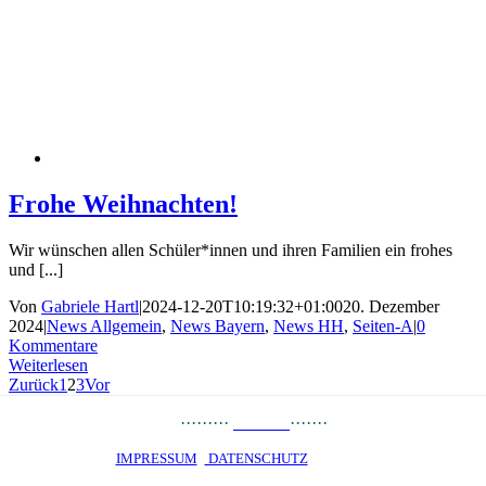
Frohe Weihnachten!
Wir wünschen allen Schüler*innen und ihren Familien ein frohes
und [...]
Von
Gabriele Hartl
|
2024-12-20T10:19:32+01:00
20. Dezember
2024
|
News Allgemein
,
News Bayern
,
News HH
,
Seiten-A
|
0
Kommentare
Weiterlesen
Zurück
1
2
3
Vor
PRESSE
··
·
······
LINKS
·······
JOBS
STARTSEITE ·
IMPRESSUM
·
DATENSCHUTZ
· © 2020 · OKO PRIVATE
SCHOOL Talent-Schule Hamburg gGmbH · staatlich genehmigtes