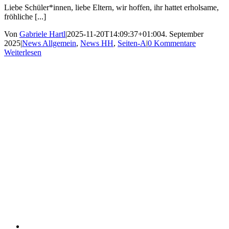
Liebe Schüler*innen, liebe Eltern, wir hoffen, ihr hattet erholsame,
fröhliche [...]
Von
Gabriele Hartl
|
2025-11-20T14:09:37+01:00
4. September
2025
|
News Allgemein
,
News HH
,
Seiten-A
|
0 Kommentare
Weiterlesen