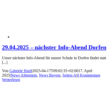
29.04.2025 – nächster Info-Abend Dorfen
Unser nächster Info-Abend für unsere Schule in Dorfen findet statt
[...]
Von
Gabriele Hartl
|
2025-04-17T09:02:35+02:00
17. April
2025
|
News Allgemein
,
News Bayern
,
Seiten-A
|
0 Kommentare
Weiterlesen