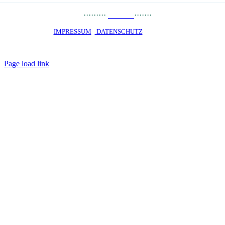
PRESSE
··
·
······
LINKS
·······
JOBS
STARTSEITE ·
IMPRESSUM
·
DATENSCHUTZ
· © 2020 · OKO PRIVATE
SCHOOL Talent-Schule Hamburg gGmbH · staatlich genehmigtes
Privatgymnasium · Alle Rechte vorbehalten
Page load link
Nach
oben