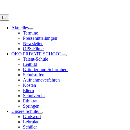
Zum
OPS HAMBURG
Inhalt
springen
Toggle
Navigation
Aktuelles
Termine
Pressemitteilungen
Newsletter
OPS-Filme
OKO PRIVATE SCHOOL
Talent-Schule
Leitbild
Gründer und Schirmherr
Schulstufen
Aufnahmeverfahren
Kosten
Eltern
Schulverein
Ethikrat
Springen
Unsere Schule
Grußwort
Lehrplan
Schüler