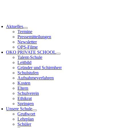
Zum
PS HAMBURG
Inhalt
springen
oggle
avigation
Aktuelles
Termine
Pressemitteilungen
Newsletter
OPS-Filme
OKO PRIVATE SCHOOL
Talent-Schule
Leitbild
Gründer und Schirmherr
Schulstufen
Aufnahmeverfahren
Kosten
Eltern
Schulverein
Ethikrat
Springen
Unsere Schule
Grußwort
Lehrplan
Schüler