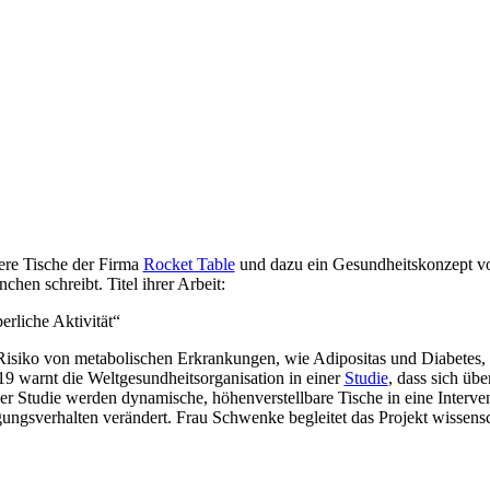
dere Tische der Firma
Rocket Table
und dazu ein Gesundheitskonzept vo
hen schreibt. Titel ihrer Arbeit:
rliche Aktivität“
s Risiko von metabolischen Erkrankungen, wie Adipositas und Diabete
 warnt die Weltgesundheitsorganisation in einer
Studie
, dass sich üb
 Studie werden dynamische, höhenverstellbare Tische in eine Interven
ungsverhalten verändert. Frau Schwenke begleitet das Projekt wissensc