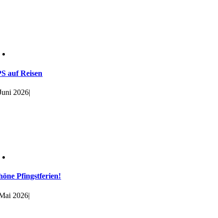
S auf Reisen
 Juni 2026
|
höne Pfingstferien!
 Mai 2026
|