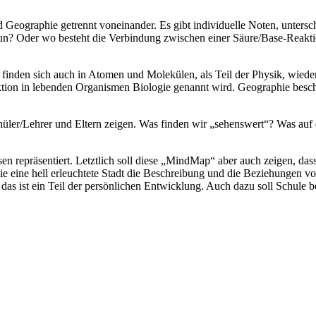
nd Geographie getrennt voneinander. Es gibt individuelle Noten, unter
tun? Oder wo besteht die Verbindung zwischen einer Säure/Base-Reakti
inden sich auch in Atomen und Molekülen, als Teil der Physik, wiede
ktion in lebenden Organismen Biologie genannt wird. Geographie besc
Schüler/Lehrer und Eltern zeigen. Was finden wir „sehenswert“? Was au
eisen repräsentiert. Letztlich soll diese „MindMap“ aber auch zeigen, da
wie eine hell erleuchtete Stadt die Beschreibung und die Beziehungen
das ist ein Teil der persönlichen Entwicklung. Auch dazu soll Schule b