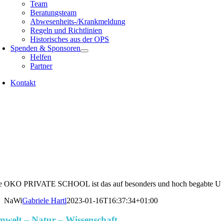
Team
Beratungsteam
Abwesenheits-/Krankmeldung
Regeln und Richtlinien
Historisches aus der OPS
Spenden & Sponsoren
Helfen
Partner
Kontakt
e OKO PRIVATE SCHOOL ist das auf besonders und hoch begabte Undera
NaWi
Gabriele Hartl
2023-01-16T16:37:34+01:00
welt – Natur – Wissenschaft