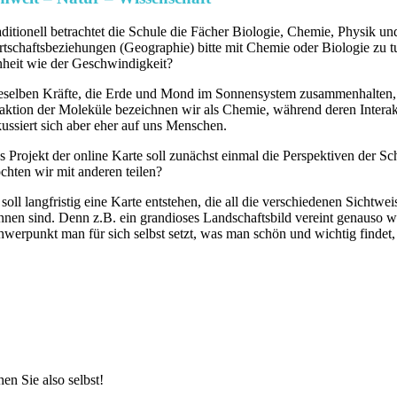
aditionell betrachtet die Schule die Fächer Biologie, Chemie, Physik u
rtschaftsbeziehungen (Geographie) bitte mit Chemie oder Biologie zu 
nheit wie der Geschwindigkeit?
eselben Kräfte, die Erde und Mond im Sonnensystem zusammenhalten, f
aktion der Moleküle bezeichnen wir als Chemie, während deren Intera
kussiert sich aber eher auf uns Menschen.
s Projekt der online Karte soll zunächst einmal die Perspektiven der 
chten wir mit anderen teilen?
 soll langfristig eine Karte entstehen, die all die verschiedenen Sichtw
ennen sind. Denn z.B. ein grandioses Landschaftsbild vereint genauso 
hwerpunkt man für sich selbst setzt, was man schön und wichtig findet, 
en Sie also selbst!