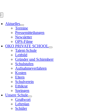
Zum
PS HAMBURG
Inhalt
springen
oggle
avigation
Aktuelles
Termine
Pressemitteilungen
Newsletter
OPS-Filme
OKO PRIVATE SCHOOL
Talent-Schule
Leitbild
Gründer und Schirmherr
Schulstufen
Aufnahmeverfahren
Kosten
Eltern
Schulverein
Ethikrat
Springen
Unsere Schule
Grußwort
Lehrplan
Schüler