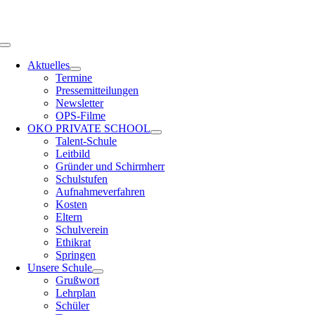
Zum
OPS HAMBURG
Inhalt
springen
Toggle
Navigation
Aktuelles
Termine
Pressemitteilungen
Newsletter
OPS-Filme
OKO PRIVATE SCHOOL
Talent-Schule
Leitbild
Gründer und Schirmherr
Schulstufen
Aufnahmeverfahren
Kosten
Eltern
Schulverein
Ethikrat
Springen
Unsere Schule
Grußwort
Lehrplan
Schüler