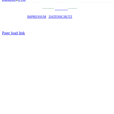
PRESSE
··
·
······
LINKS
·······
JOBS
STARTSEITE ·
IMPRESSUM
·
DATENSCHUTZ
· © 2020 · OKO PRIVATE
SCHOOL Talent-Schule Hamburg gGmbH · staatlich genehmigtes
Privatgymnasium · Alle Rechte vorbehalten
Page load link
Nach
oben