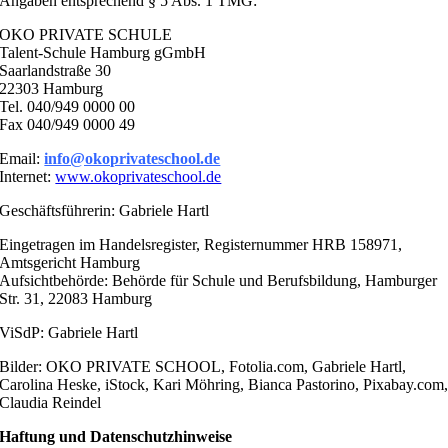
Angaben entsprechend § 5 Abs. 1 TMG:
OKO PRIVATE SCHULE
Talent-Schule Hamburg gGmbH
Saarlandstraße 30
22303 Hamburg
Tel. 040/949 0000 00
Fax 040/949 0000 49
Email:
info@okoprivateschool.de
Internet:
www.okoprivateschool.de
Geschäftsführerin: Gabriele Hartl
Eingetragen im Handelsregister, Registernummer HRB 158971,
Amtsgericht Hamburg
Aufsichtbehörde: Behörde für Schule und Berufsbildung, Hamburger
Str. 31, 22083 Hamburg
ViSdP: Gabriele Hartl
Bilder: OKO PRIVATE SCHOOL, Fotolia.com, Gabriele Hartl,
Carolina Heske, iStock, Kari Möhring, Bianca Pastorino, Pixabay.com
Claudia Reindel
Haftung und Datenschutzhinweise