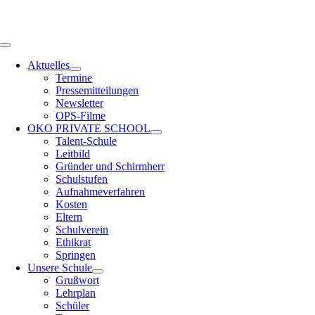
Zum
OPS HAMBURG
Inhalt
springen
Toggle
Navigation
Aktuelles
Termine
Pressemitteilungen
Newsletter
OPS-Filme
OKO PRIVATE SCHOOL
Talent-Schule
Leitbild
Gründer und Schirmherr
Schulstufen
Aufnahmeverfahren
Kosten
Eltern
Schulverein
Ethikrat
Springen
Unsere Schule
Grußwort
Lehrplan
Schüler