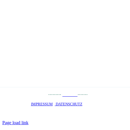
PRESSE
··
·
······
LINKS
·······
JOBS
STARTSEITE ·
IMPRESSUM
·
DATENSCHUTZ
· © 2020 · OKO PRIVATE
SCHOOL Talent-Schule Hamburg gGmbH · staatlich genehmigtes
Privatgymnasium · Alle Rechte vorbehalten
Page load link
Nach