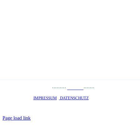
PRESSE
··
·
······
LINKS
·······
JOBS
STARTSEITE ·
IMPRESSUM
·
DATENSCHUTZ
· © 2020 · OKO PRIVATE
SCHOOL Talent-Schule Hamburg gGmbH · staatlich genehmigtes
Privatgymnasium · Alle Rechte vorbehalten
Page load link
Nach
oben