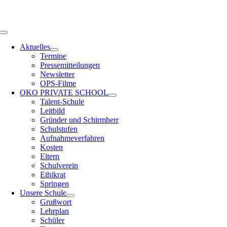
Zum
OPS HAMBURG
Inhalt
springen
Toggle
Navigation
Aktuelles
Termine
Pressemitteilungen
Newsletter
OPS-Filme
OKO PRIVATE SCHOOL
Talent-Schule
Leitbild
Gründer und Schirmherr
Schulstufen
Aufnahmeverfahren
Kosten
Eltern
Schulverein
Ethikrat
Springen
Unsere Schule
Grußwort
Lehrplan
Schüler