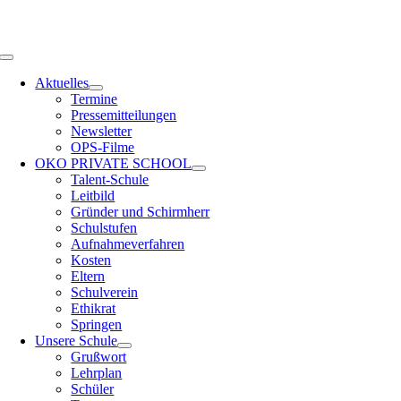
Zum
OPS HAMBURG
Inhalt
springen
Toggle
Navigation
Aktuelles
Termine
Pressemitteilungen
Newsletter
OPS-Filme
OKO PRIVATE SCHOOL
Talent-Schule
Leitbild
Gründer und Schirmherr
Schulstufen
Aufnahmeverfahren
Kosten
Eltern
Schulverein
Ethikrat
Springen
Unsere Schule
Grußwort
Lehrplan
Schüler