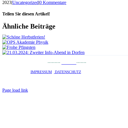
2023
|
Uncategorized
|
0 Kommentare
Teilen Sie diesen Artikel!
Ähnliche Beiträge
PRESSE
··
·
······
LINKS
·······
JOBS
STARTSEITE ·
IMPRESSUM
·
DATENSCHUTZ
· © 2020 · OKO PRIVATE
SCHOOL Talent-Schule Hamburg gGmbH · staatlich genehmigtes
Privatgymnasium · Alle Rechte vorbehalten
Page load link
Nach
oben