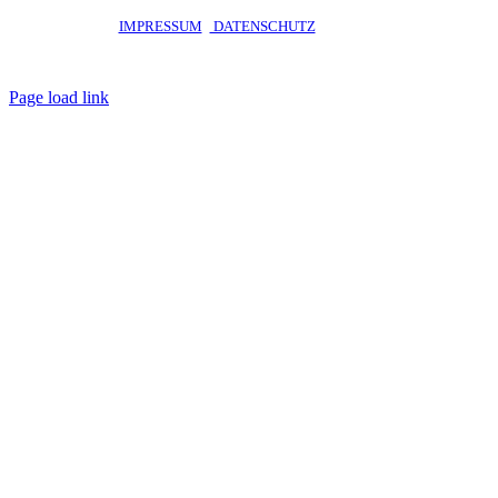
STARTSEITE ·
IMPRESSUM
·
DATENSCHUTZ
· © 2020 · OKO PRIVATE
SCHOOL Talent-Schule Hamburg gGmbH · staatlich genehmigtes
Privatgymnasium · Alle Rechte vorbehalten
Page load link
Nach
oben