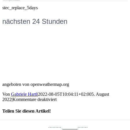
stec_replace_5days
nächsten 24 Stunden
angeboten von openweathermap.org
Von
Gabriele Hartl
|
2022-08-05T10:04:11+02:00
5. August
für
2022
|
Kommentare deaktiviert
1.
Weihnachtsfeiertag
Teilen Sie diesen Artikel!
PRESSE
··
·
······
LINKS
·······
JOBS