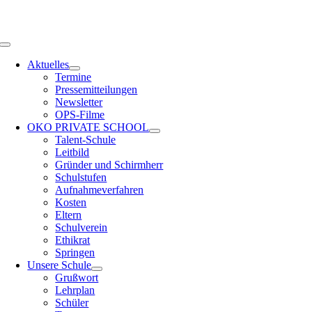
Zum
OPS HAMBURG
Inhalt
springen
Toggle
Navigation
Aktuelles
Termine
Pressemitteilungen
Newsletter
OPS-Filme
OKO PRIVATE SCHOOL
Talent-Schule
Leitbild
Gründer und Schirmherr
Schulstufen
Aufnahmeverfahren
Kosten
Eltern
Schulverein
Ethikrat
Springen
Unsere Schule
Grußwort
Lehrplan
Schüler