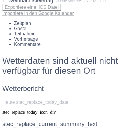
1. Weihnachtsfeiertag
Dezember
Dez.
25
2022
UTC
Exportiere eine .ICS Datei
Importiere in den Google Kalender
Zeitplan
Gäste
Teilnahme
Vorhersage
Kommentare
Wetterdaten sind aktuell nicht
verfügbar für diesen Ort
Wetterbericht
Heute stec_replace_today_date
stec_replace_today_icon_div
stec_replace_current_summary_text