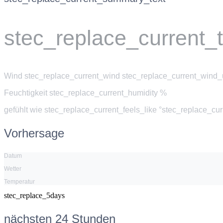
stec_replace_current_
Wind
stec_replace_current_wind stec_replace_current_wind_u
Feuchtigkeit
stec_replace_current_humidity %
gefühlt wie
stec_replace_current_feels_like °stec_replace_cu
Vorhersage
Datum
Wetter
Temperatur
stec_replace_5days
nächsten 24 Stunden