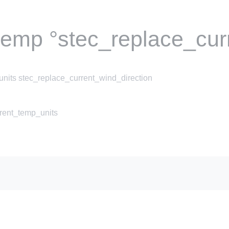
temp °stec_replace_cur
nits stec_replace_current_wind_direction
rrent_temp_units