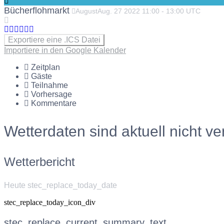
Bücherflohmarkt
August
Aug.
27
2022
11:00
-
13:00
UTC
Exportiere eine .ICS Datei
Importiere in den Google Kalender
Zeitplan
Gäste
Teilnahme
Vorhersage
Kommentare
Wetterdaten sind aktuell nicht ve
Wetterbericht
Heute stec_replace_today_date
stec_replace_today_icon_div
stec_replace_current_summary_text