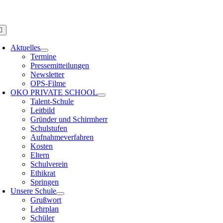
Zum
PS HAMBURG
Inhalt
springen
oggle
avigation
Aktuelles
Termine
Pressemitteilungen
Newsletter
OPS-Filme
OKO PRIVATE SCHOOL
Talent-Schule
Leitbild
Gründer und Schirmherr
Schulstufen
Aufnahmeverfahren
Kosten
Eltern
Schulverein
Ethikrat
Springen
Unsere Schule
Grußwort
Lehrplan
Schüler