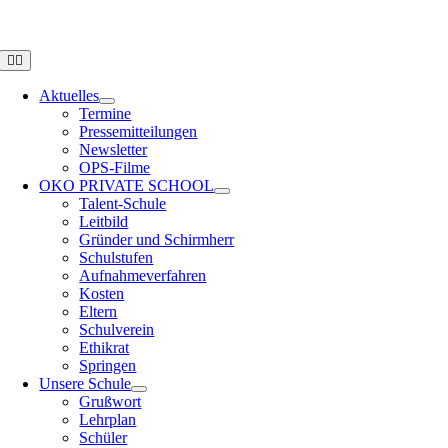
Zum
OPS HAMBURG
Inhalt
springen
Toggle
Navigation
Aktuelles
Termine
Pressemitteilungen
Newsletter
OPS-Filme
OKO PRIVATE SCHOOL
Talent-Schule
Leitbild
Gründer und Schirmherr
Schulstufen
Aufnahmeverfahren
Kosten
Eltern
Schulverein
Ethikrat
Springen
Unsere Schule
Grußwort
Lehrplan
Schüler