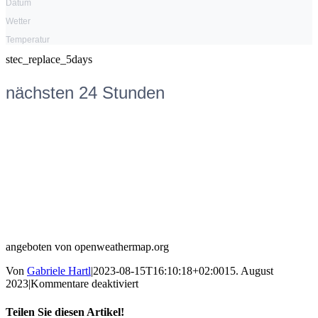
Datum
Wetter
Temperatur
stec_replace_5days
nächsten 24 Stunden
angeboten von openweathermap.org
Von
Gabriele Hartl
|
2023-08-15T16:10:18+02:00
15. August
für
2023
|
Kommentare deaktiviert
Herbstferien
Teilen Sie diesen Artikel!