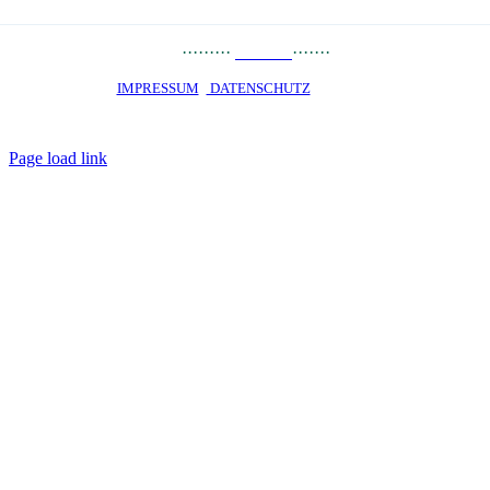
PRESSE
··
·
······
LINKS
·······
JOBS
STARTSEITE ·
IMPRESSUM
·
DATENSCHUTZ
· © 2020 · OKO PRIVATE
SCHOOL Talent-Schule Hamburg gGmbH · staatlich genehmigtes
Privatgymnasium · Alle Rechte vorbehalten
Page load link
Nach
oben