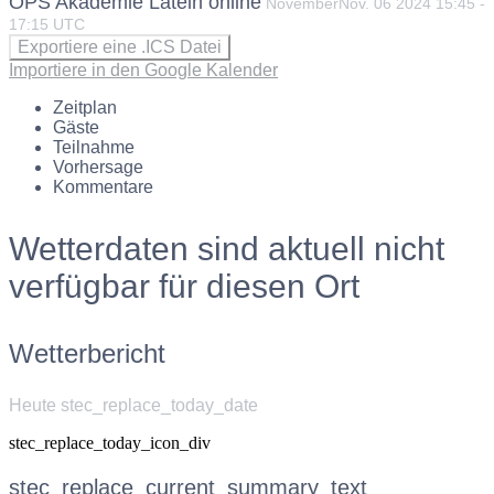
OPS Akademie Latein online
November
Nov.
06
2024
15:45
-
17:15
UTC
Exportiere eine .ICS Datei
Importiere in den Google Kalender
Zeitplan
Gäste
Teilnahme
Vorhersage
Kommentare
Wetterdaten sind aktuell nicht
verfügbar für diesen Ort
Wetterbericht
Heute stec_replace_today_date
stec_replace_today_icon_div
stec_replace_current_summary_text