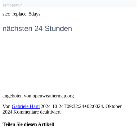
Temperatur
stec_replace_5days
nächsten 24 Stunden
angeboten von openweathermap.org
Von
Gabriele Hartl
|
2024-10-24T09:32:24+02:00
24. Oktober
für
2024
|
Kommentare deaktiviert
OPS
Akademie
Teilen Sie diesen Artikel!
Latein
online