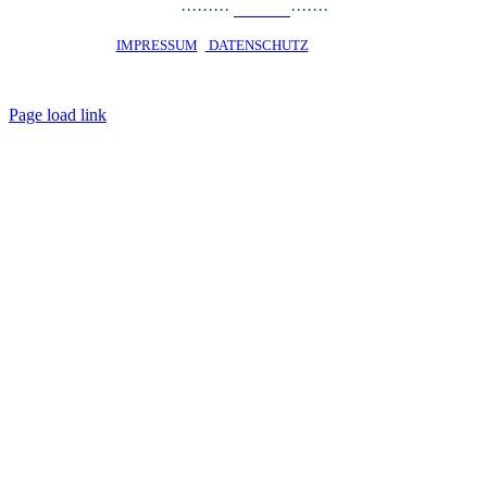
PRESSE
··
·
······
LINKS
·······
JOBS
STARTSEITE ·
IMPRESSUM
·
DATENSCHUTZ
· © 2020 · OKO PRIVATE
SCHOOL Talent-Schule Hamburg gGmbH · staatlich genehmigtes
Privatgymnasium · Alle Rechte vorbehalten
Page load link
Nach
oben