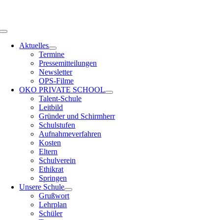
Zum
OPS HAMBURG
Inhalt
springen
Toggle
Navigation
Aktuelles
Termine
Pressemitteilungen
Newsletter
OPS-Filme
OKO PRIVATE SCHOOL
Talent-Schule
Leitbild
Gründer und Schirmherr
Schulstufen
Aufnahmeverfahren
Kosten
Eltern
Schulverein
Ethikrat
Springen
Unsere Schule
Grußwort
Lehrplan
Schüler