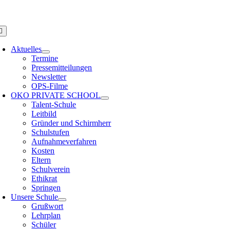
Zum
PS HAMBURG
Inhalt
springen
oggle
avigation
Aktuelles
Termine
Pressemitteilungen
Newsletter
OPS-Filme
OKO PRIVATE SCHOOL
Talent-Schule
Leitbild
Gründer und Schirmherr
Schulstufen
Aufnahmeverfahren
Kosten
Eltern
Schulverein
Ethikrat
Springen
Unsere Schule
Grußwort
Lehrplan
Schüler