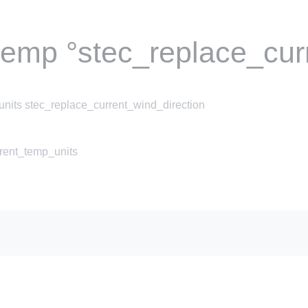
temp °stec_replace_cur
nits stec_replace_current_wind_direction
rrent_temp_units