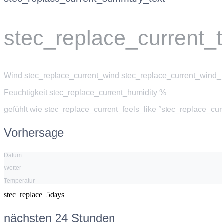
stec_replace_current_
Wind
stec_replace_current_wind stec_replace_current_wind_u
Feuchtigkeit
stec_replace_current_humidity %
gefühlt wie
stec_replace_current_feels_like °stec_replace_cu
Vorhersage
Datum
Wetter
Temperatur
stec_replace_5days
nächsten 24 Stunden