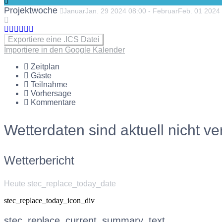
Projektwoche
Januar
Jan.
29
2024
08:00
-
Februar
Feb.
01
2024
Exportiere eine .ICS Datei
Importiere in den Google Kalender
Zeitplan
Gäste
Teilnahme
Vorhersage
Kommentare
Wetterdaten sind aktuell nicht ve
Wetterbericht
Heute stec_replace_today_date
stec_replace_today_icon_div
stec_replace_current_summary_text